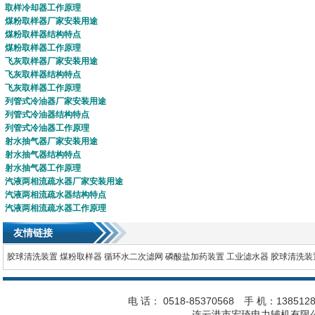
取样冷却器
工作原理
煤粉取样器
厂家安装用途
煤粉取样器
结构特点
煤粉取样器
工作原理
飞灰取样器
厂家安装用途
飞灰取样器
结构特点
飞灰取样器
工作原理
列管式
冷油器
厂家安装用途
列管式
冷油器
结构特点
列管式冷油器
工作原理
射水抽气器
厂家安装用途
射水抽气器
结构特点
射水抽气器
工作原理
汽液两相流疏水器
厂家安装用途
汽液两相流疏水器
结构特点
汽液两相流疏水器
工作原理
友情链接
胶球清洗装置
煤粉取样器
循环水二次滤网
磷酸盐加药装置
工业滤水器
胶球清洗装
电 话： 0518-85370568 手 机：1385128
连云港市宏琦电力辅机有限公