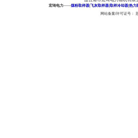
宏琦电力
——
煤粉取样器
|
飞灰取样器
|
取样冷却器
|
热力
网站备案/许可证号：
苏