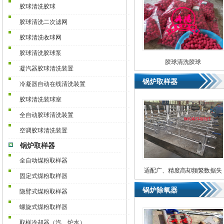
胶球清洗胶球
胶球清洗二次滤网
胶球清洗收球网
胶球清洗胶球泵
胶球清洗胶球
凝汽器胶球清洗装置
锅炉取样器
冷凝器自动在线清洗装置
胶球清洗装球室
全自动胶球清洗装置
空调胶球清洗装置
锅炉取样器
全自动煤粉取样器
适配广、精度高却频繁数据失
固定式煤粉取样器
真！煤粉取样器极易被忽略的
锅炉除氧器
隐性运维问题
隐臂式煤粉取样器
螺旋式煤粉取样器
取样冷却器（汽、炉水）