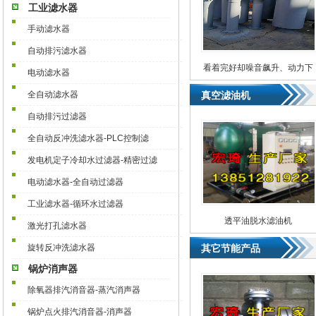
工业滤水器
手动滤水器
自动排污滤水器
看着完好却噪音飙升、动力下
电动滤水器
降！柴油机消音器最容易被忽
全自动滤水器
真空滤油机
略的隐性故障
自动排污过滤器
全自动反冲洗滤水器-PLC控制滤
发电机定子冷却水过滤器-精密过滤
电动滤水器-全自动过滤器
工业滤水器-循环水过滤器
透平油脱水滤油机
激光打孔滤水器
旋转反冲洗滤水器
其它节能产品
锅炉消声器
除氧器排汽消音器-蒸汽消声器
锅炉点火排汽消音器-消声器