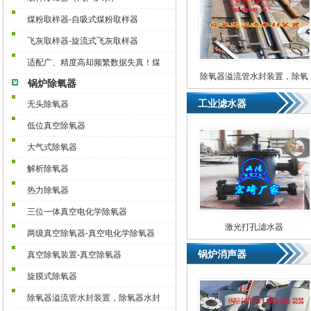
煤粉取样器-自吸式煤粉取样器
飞灰取样器-旋流式飞灰取样器
适配广、精度高却频繁数据失真！煤
除氧器溢流管水封装置，除氧
锅炉除氧器
器水封
工业滤水器
无头除氧器
低位真空除氧器
大气式除氧器
解析除氧器
热力除氧器
三位一体真空电化学除氧器
激光打孔滤水器
两级真空除氧器-真空电化学除氧器
锅炉消声器
真空除氧装置-真空除氧器
旋膜式除氧器
除氧器溢流管水封装置，除氧器水封