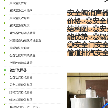
胶球清洗胶球
胶球清洗二次滤网
安全阀消声
胶球清洗收球网
价格○◎
安全
胶球清洗胶球泵
结构图○◎
安
凝汽器胶球清洗装置
能优势○◎锅
冷凝器自动在线清洗装置
◎安全门
安
胶球清洗装球室
管道排汽
安
全自动胶球清洗装置
空调胶球清洗装置
锅炉取样器
全自动煤粉取样器
固定式煤粉取样器
隐臂式煤粉取样器
螺旋式煤粉取样器
取样冷却器（汽、炉水）