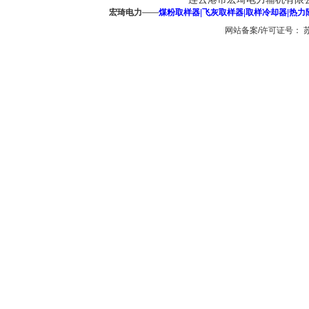
宏琦电力
——
煤粉取样器
|
飞灰取样器
|
取样冷却器
|
热力
网站备案/许可证号：
苏