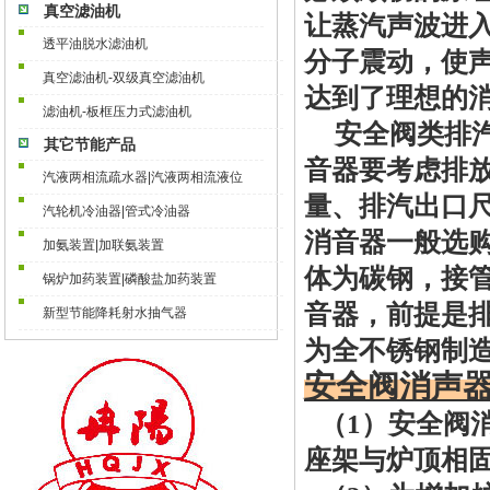
真空滤油机
让蒸汽声波进
透平油脱水滤油机
分子震动，使
真空滤油机-双级真空滤油机
达到了理想的
滤油机-板框压力式滤油机
安全阀类排
其它节能产品
音器
要考虑排
汽液两相流疏水器|汽液两相流液位
量、排汽出口
汽轮机冷油器|管式冷油器
消音器
一般选
加氨装置|加联氨装置
体为碳钢，接
锅炉加药装置|磷酸盐加药装置
音器
，前提是
新型节能降耗射水抽气器
为全不锈钢制
安全阀消声
（
1）
安全阀
座架与炉顶相