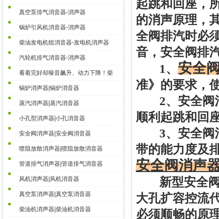
起跳和回座，
真空泵排气消音器-消声器
的消声原理，
锅炉引风机消音器-消声器
全阀排汽时必
柴油发电机组消音器-发电机消声器
音，安全阀排
汽轮机排气消音器-消声器
安全
1、
看着完好却噪音飙升、动力下降！柴
准》的要求，
锅炉消声器|锅炉消音器
2、
安全阀
蒸汽消声器|蒸汽消音器
顺利起跳和回
小孔型消声器|小孔消音器
3、
安全阀
安全阀消声器|安全阀消音器
带的能力度及
喷阻放散消声器|喷阻放散消音器
安全阀消声
管道排气消声器|管道排气消音器
风机消声器|风机消音器
新型
安全
真空泵消声器|真空泵消音器
大孔扩容控流
柴油机消声器|柴油机消音器
必须顺畅的原