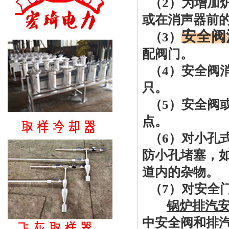
（
2）为增加
或在消声器前
安全阀
（
3）
配阀门。
（
4）
安全阀
只。
（
5）安全阀
点。
（
6）对小孔
防小孔堵塞，
道内的杂物。
（
7）对安全
锅炉
排汽
中安全阀和排