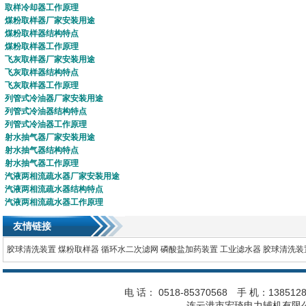
取样冷却器
工作原理
煤粉取样器
厂家安装用途
煤粉取样器
结构特点
煤粉取样器
工作原理
飞灰取样器
厂家安装用途
飞灰取样器
结构特点
飞灰取样器
工作原理
列管式
冷油器
厂家安装用途
列管式
冷油器
结构特点
列管式冷油器
工作原理
射水抽气器
厂家安装用途
射水抽气器
结构特点
射水抽气器
工作原理
汽液两相流疏水器
厂家安装用途
汽液两相流疏水器
结构特点
汽液两相流疏水器
工作原理
友情链接
胶球清洗装置
煤粉取样器
循环水二次滤网
磷酸盐加药装置
工业滤水器
胶球清洗装
电 话： 0518-85370568 手 机：1385128
连云港市宏琦电力辅机有限公