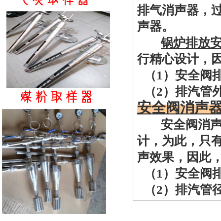
排气消声器，
声器。
锅炉
排放
行精心设计，
（
1）安全阀排
（
2）排汽管
安全阀消声
安全阀
消
计，为此，只
声效果，因此
（
1）安全阀
（
2）排汽管径