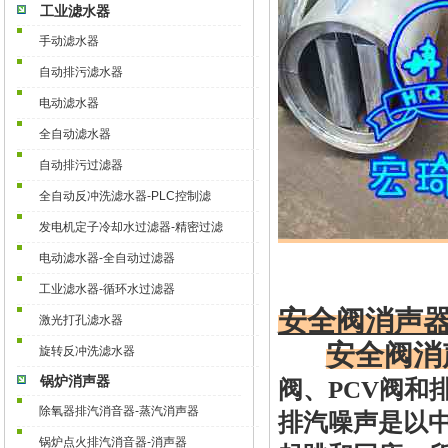
工业滤水器
手动滤水器
自动排污滤水器
电动滤水器
全自动滤水器
自动排污过滤器
全自动反冲洗滤水器-PLC控制滤
发电机定子冷却水过滤器-精密过滤
电动滤水器-全自动过滤器
工业滤水器-循环水过滤器
安全阀消声
激光打孔滤水器
安全阀消
旋转反冲洗滤水器
锅炉消声器
阀、
PCV阀
除氧器排汽消音器-蒸汽消声器
排汽噪声是以
锅炉点火排汽消音器-消声器