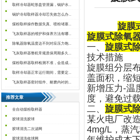
取样冷却器蛇形盘管泄漏，锅炉水...
锅炉冷却取样器冷却芯失效怎么办...
旋膜
煤粉取样操作数据失真、喷粉堵塞...
旋膜式除氧
飞灰取样器的维护和保养方法有哪...
除氧器除氧温度达不到对应压力饱...
一、
旋膜式
飞灰取样器整机常规质保周期多久...
技术措施
煤粉取样器取样检测不准，会造成...
旋膜组分层
取样冷却器正常运行期间，需要定...
盖面积，缩短
飞灰取样器密封组件、耐磨内衬的...
新增压力-温
度，避免过载
推荐文章
二、
旋膜式
全自动煤粉取样器
某火电厂改造后
胶球清洗胶球
4mg/L，蒸
胶球清洗二次滤网
年维护成本下
胶球清洗收球网