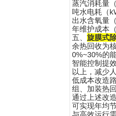
蒸汽消耗量（t/h
吨水电耗（kW·h
出水含氧量（μg
年维护成本（万元
五、
旋膜式
余热回收为
0%~30%的
智能控制提效
以上，减少
低成本改造
组、加装热回
通过上述改
可实现年均节
与高效运行