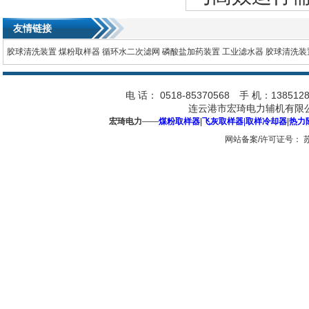
友情链接
胶球清洗装置
煤粉取样器
循环水二次滤网
磷酸盐加药装置
工业滤水器
胶球清洗装
电 话： 0518-85370568 手 机：1385128
连云港市宏琦电力辅机有限公
宏琦电力
——
煤粉取样器
|
飞灰取样器
|
取样冷却器
|
热力
网站备案/许可证号：
苏