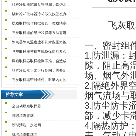
取样冷却器蛇形盘管泄漏，锅炉水...
锅炉冷却取样器冷却芯失效怎么办...
飞灰取
煤粉取样操作数据失真、喷粉堵塞...
飞灰取样器的维护和保养方法有哪...
除氧器除氧温度达不到对应压力饱...
一、密封组
飞灰取样器整机常规质保周期多久...
1.防泄漏
煤粉取样器取样检测不准，会造成...
隙，阻止高
取样冷却器正常运行期间，需要定...
场、烟气外
飞灰取样器密封组件、耐磨内衬的...
2.隔绝外
烟气流场与
推荐文章
3.防尘防
全自动煤粉取样器
部，减少卡
胶球清洗胶球
4.隔热防
胶球清洗二次滤网
表、气动 /
胶球清洗收球网