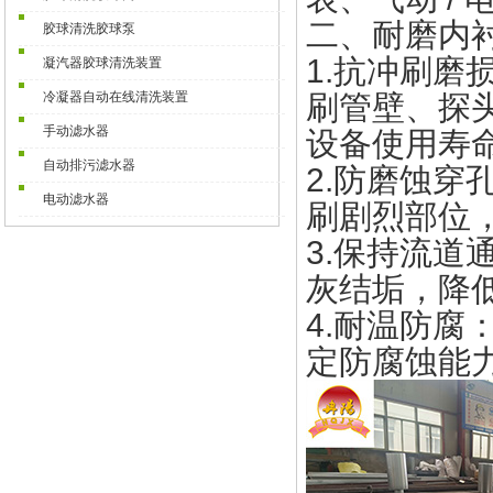
二、耐磨内
胶球清洗胶球泵
1.抗冲刷
凝汽器胶球清洗装置
冷凝器自动在线清洗装置
刷管壁、探
手动滤水器
设备使用寿
自动排污滤水器
2.防磨蚀
电动滤水器
刷剧烈部位
3.保持流
灰结垢，降
4.耐温防
定防腐蚀能