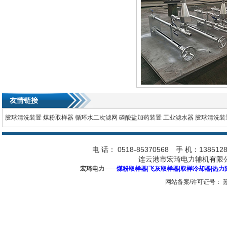
友情链接
胶球清洗装置
煤粉取样器
循环水二次滤网
磷酸盐加药装置
工业滤水器
胶球清洗装
电 话： 0518-85370568 手 机：1385128
连云港市宏琦电力辅机有限公
宏琦电力
——
煤粉取样器
|
飞灰取样器
|
取样冷却器
|
热力
网站备案/许可证号：
苏